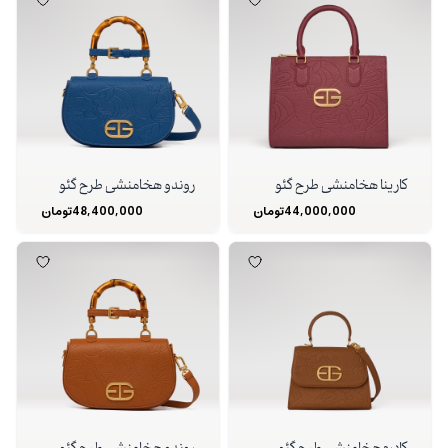
کارینا هخامنشی طرح گئو
روندو هخامنشی طرح گئو
44,000,000
تومان
48,400,000
تومان