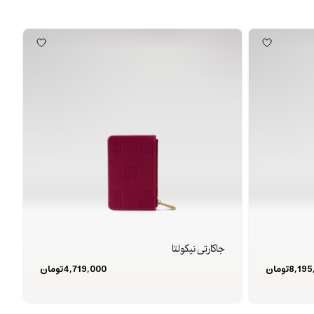
جاکارتی نیکولتا
8,195
تومان
4,719,000
تومان