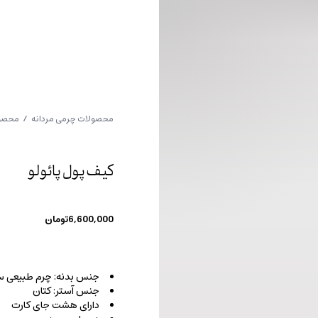
محصولات چرمی مردانه
/
محصول
کیف پول پائولو
6,600,000
تومان
جنس بدنه: چرم طبیعی س
جنس آستر: کتان
دارای هشت جای کارت