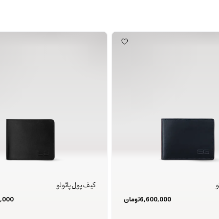
و
کیف پول پائولو
6,600,000
تومان
,000