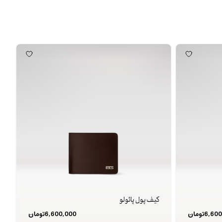
کیف پول پائولو
6,600
تومان
6,600,000
تومان