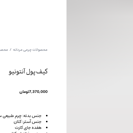
محصولات چرمی مردانه
/
محصول
کیف پول آنتونیو
7,370,000
تومان
جنس بدنه: چرم طبیعی س
جنس آستر: کتان
هفده جای کارت