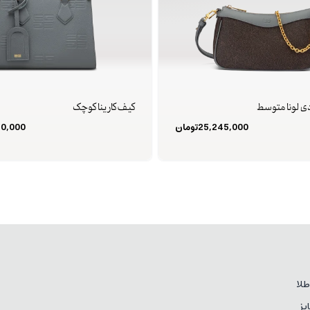
ی لونا متوسط
کیف کارینا کوچک
25,245,000
تومان
30,000
لا
یز