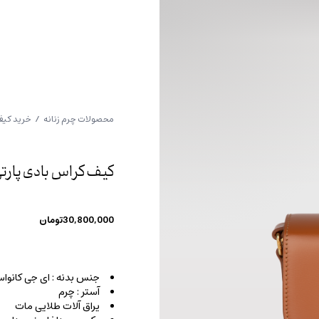
محصولات چرم زنانه
/
خرید کیف
کیف کراس بادی پارت
30,800,000
تومان
جنس بدنه : ای جی کانوا
آستر : چرم
یراق آلات طلایی مات