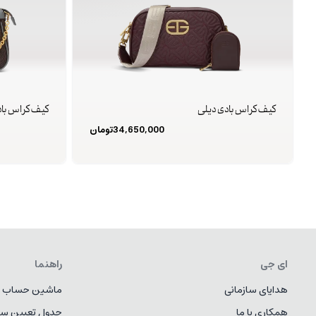
کیف کراس بادی دیلی
کیف کراس باد
34,650,000
تومان
ای جی
راهنما
هدایای سازمانی
ماشین حساب ط
همکاری با ما
جدول تعیین سا