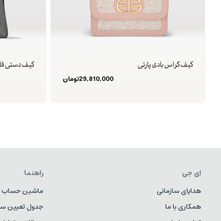
کیف کراس بادی پارتی
کیف دستی فلی
29,810,000
تومان
ای جی
راهنما
هدایای سازمانی
ماشین حساب ط
همکاری با ما
جدول تعیین سا