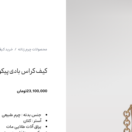
محصولات چرم زنانه
/
خرید کیف
کیف کراس بادی پیکو
23,100,000
تومان
جنس بدنه : چرم طبیعی
آستر : کتان
یراق آلات طلایی مات