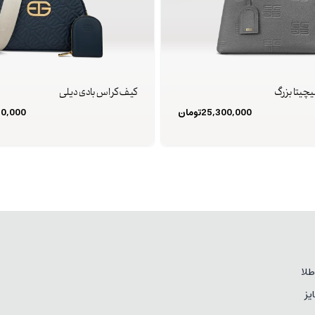
چیتا بزرگ
کیف کراس بادی دیلی
25,300,000
تومان
50,000
لا
یز