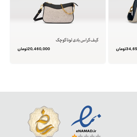
کیف کراس بادی لونا کوچک
34,6
تومان
20,460,000
تومان