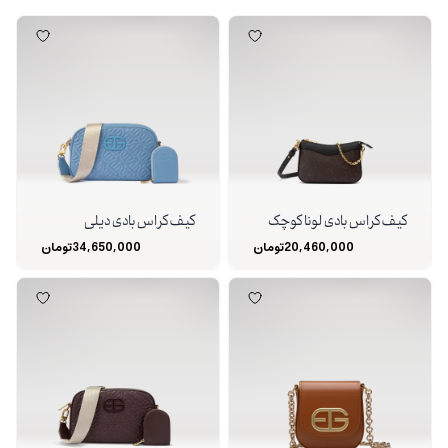
کیف کراس بادی لونا کوچک
کیف کراس بادی دیلی
20,460,000
تومان
34,650,000
تومان