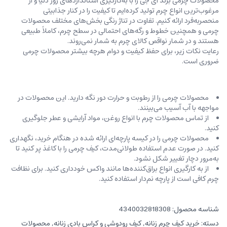
محصولات چرمی برند ای جی را با به‌کارگیری استانداردهای روز دنیا و از
مرغوب‌ترین انواع چرم تولید کرده‌ایم تا کیفیت را در کنار جذابیتی
منحصربه‌فرد ارائه کنیم. تفاوت در تناژ رنگی بخش‌های مختلف محصولات
چرمی و همچنین خطوط و رگه‌‌های احتمالی در سطح چرم، کاملاً طبیعی
هستند و در شمار نواقص کالای چرم به شمار نمی‌روند.
رعایت نکات زیر، برای حفظ کیفیت و دوام هرچه بیشتر محصولات چرمی
ضروری است.
محصولات چرمی را از رطوبت و حرارت دور نگه دارید. این محصولات در
مواجهه با آب آسیب می‌بینند.
از تماس محصولات چرم با انواع روغن‌، مواد آرایشی و عطر جلوگیری
کنید.
محصولات چرمی را در کیسه‌ پارچه‌ای ارائه شده در هنگام خرید، ‌نگهداری
کنید. در صورت عدم استفاده طولانی‌مدت، کیف‌ چرمی را با کاغذ پر کنید تا
به‌مرور دچار تغییر شکل نشود.
از به کارگیری انواع براق‌کننده‌ها مانند واکس خودداری کنید. برای نظافت
چرم کافی است از پارچه‌ نم‌دار استفاده کنید.
شناسه محصول:
4340032818308
دسته:
خرید کیف چرم زنانه
,
کیف رودوشی و کراس بادی زنانه
,
محصولات