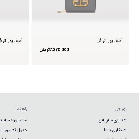
کیف پول ترافل
کیف پول تراف
7,370,000
تومان
ای جی
راهنما
هدایای سازمانی
ماشین حساب ط
همکاری با ما
جدول تعیین سا