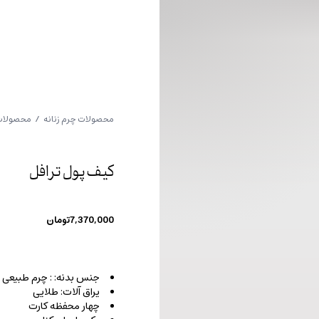
محصولات چرم زنانه
/
محصولات 
کیف پول ترافل
7,370,000
تومان
جنس بدنه: : چرم طبیعی
یراق آلات: طلایی
چهار محفظه کارت