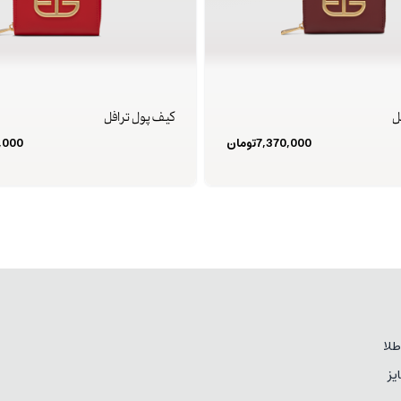
ل
کیف پول ترافل
7,370,000
تومان
,000
لا
یز