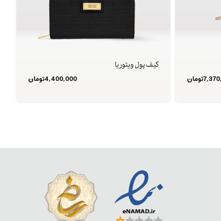
کیف پول ویتوریا
7,370
تومان
4,400,000
تومان