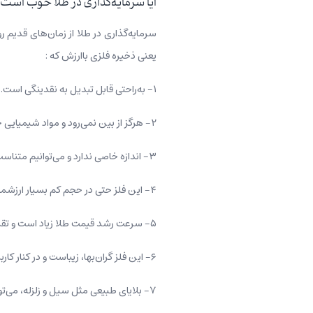
آیا سرمایه‌گذاری در طلا خوب است
سرمایه‌گذاری در طلا از زمان‌های قدیم ر
یعنی ذخیره فلزی با‌ارزش که :
۱- به‌راحتی قابل تبدیل به نقدینگی است.
۲- هرگز از بین نمی‌رود و مواد شیمیایی خانگی روی آن تأثیری ندارد.
۳- اندازه خاصی ندارد و می‌توانیم متناسب با بودجه خرید کنیم.
۴- این فلز حتی در حجم کم بسیار ارزشمند است و به مرور زمان قیمت آن افزایش پیدا می‌کند.
۵- سرعت رشد قیمت طلا زیاد است و تقریباً قیمت هیچ کالایی به این سرعت افزایش پیدا نمی‌کند.
۶- این فلز گران‌بها، زیباست و در کنار کاربرد زینتی، به‌عنوان پشتوانه مالی هم عمل می‌کند.
۷- بلایای طبیعی مثل سیل و زلزله، می‌توانند به انواع سرمایه مثل خانه، ماشین و… آسیب بزنند اما طلا در اثر سیل یا زلزله نابود نمی‌شود.