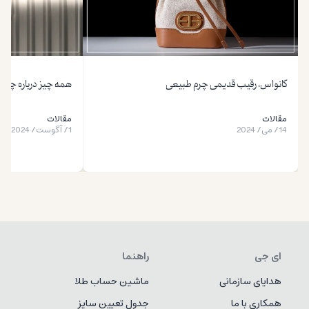
کانواس، رقیب قدیمی چرم طبیعی
همه چیز درباره چمدان مس
مقالات
مقالات
14
/
می
/
2024
1
/
آگوست
/
2024
ای جی
راهنما
هدایای سازمانی
ماشین حساب طلا
همکاری با ما
جدول تعیین سایز