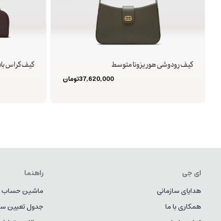
کیف رودوشی هوریزونا متوسط
کیف کراس باد
37,620,000
تومان
ای جی
راهنما
هدایای سازمانی
ماشین حساب ط
همکاری با ما
جدول تعیین سا