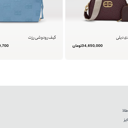
ی دیلی
کیف رودوشی رزت
34,650,000
تومان
9,700
لا
یز