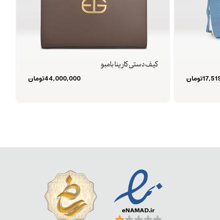
کیف دستی کارینا بامبو
17,51
تومان
44,000,000
تومان