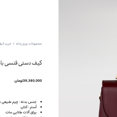
محصولات چرم زنانه
/
خرید کیف
کیف دستی فنسی بام
39,380,000
تومان
جنس بدنه : چرم طبیعی 
آستر : کتان
یراق آلات طلایی مات