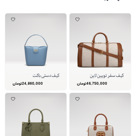
کیف سفر تویین لاین
کیف دستی باکت
46,750,000
تومان
24,860,000
تومان