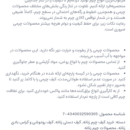
مرغوب‌ترین انواع چرم تولید کرده‌ایم تا کیفیت را در کنار جذابیتی
منحصربه‌فرد ارائه کنیم. تفاوت در تناژ رنگی بخش‌های مختلف محصولات
چرمی و همچنین خطوط و رگه‌‌های احتمالی در سطح چرم، کاملاً طبیعی
هستند و در شمار نواقص کالای چرم به شمار نمی‌روند.
رعایت نکات زیر، برای حفظ کیفیت و دوام هرچه بیشتر محصولات چرمی
ضروری است.
محصولات چرمی را از رطوبت و حرارت دور نگه دارید. این محصولات در
مواجهه با آب آسیب می‌بینند.
از تماس محصولات چرم با انواع روغن‌، مواد آرایشی و عطر جلوگیری
کنید.
محصولات چرمی را در کیسه‌ پارچه‌ای ارائه شده در هنگام خرید، ‌نگهداری
کنید. در صورت عدم استفاده طولانی‌مدت، کیف‌ چرمی را با کاغذ پر کنید تا
به‌مرور دچار تغییر شکل نشود.
از به کارگیری انواع براق‌کننده‌ها مانند واکس خودداری کنید. برای نظافت
چرم کافی است از پارچه‌ نم‌دار استفاده کنید.
شناسه محصول:
4340032590305-7
دسته:
خرید کیف چرم زنانه
,
کیف دستی زنانه
,
کیف رودوشی و کراس بادی
زنانه
,
محصولات چرم زنانه