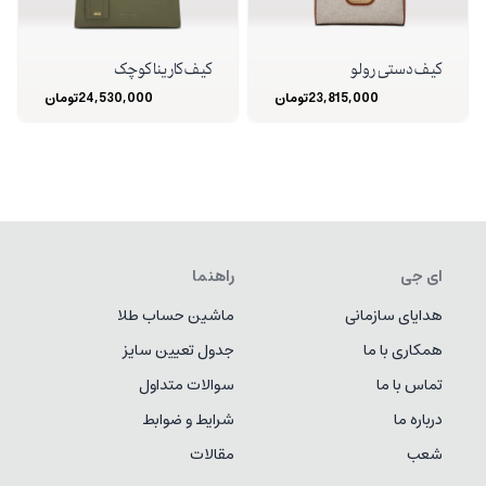
کیف دستی رولو
کیف کارینا کوچک
23,815,000
تومان
24,530,000
تومان
ای جی
راهنما
هدایای سازمانی
ماشین حساب طلا
همکاری با ما
جدول تعیین سایز
تماس با ما
سوالات متداول
درباره ما
شرایط و ضوابط
شعب
مقالات