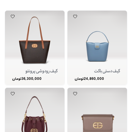
کیف دستی باکت
کیف رودوشی پرونتو
24,860,000
تومان
36,300,000
تومان