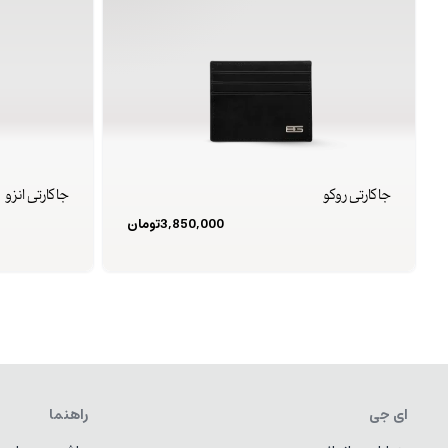
جا کارتی روکو
جا کارتی انزو
3,850,000
تومان
ای جی
راهنما