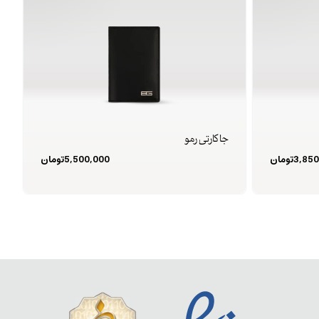
جا کارتی رمو
3,850
تومان
5,500,000
تومان