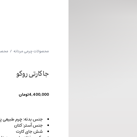
محصولات چرمی مردانه
/
محصول
جا کارتی روکو
4,400,000
تومان
جنس بدنه: چرم طبیعی پت
جنس آستر: کتان
شش جای کارت