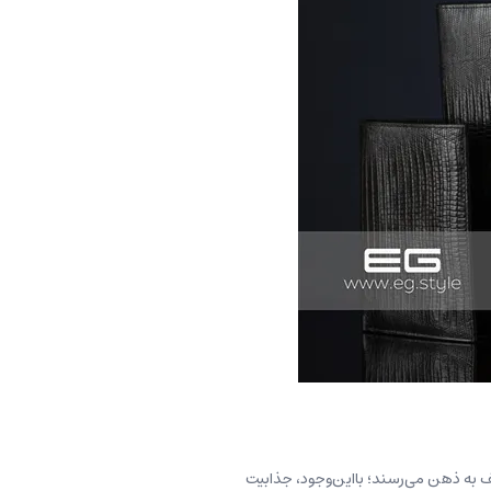
تلف به ذهن می‌رسند؛ بااین‌وجود، جذابیت