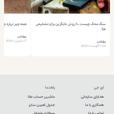
سنگ محک چیست ـ 4 روش جایگزین برای تشخیص
همه چیز درباره چرم 
طلا
مقالات
7
/
مارس
/
2024
مقالات
30
/
آگوست
/
2022
ای جی
راهنما
هدایای سازمانی
ماشین حساب طلا
همکاری با ما
جدول تعیین سایز
تماس با ما
سوالات متداول