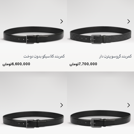
کمربند گروسو پترن دار
کمربند کلاسیکو بدون دوخت
7,700,000
تومان
6,600,000
تومان