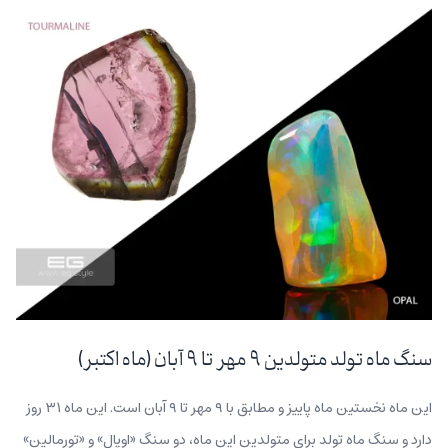
سنگ ماه تولد متولدین ۹ مهر تا ۹ آبان (ماه اکتبر)
این ماه نخستین ماه پاییز و مطابق با ۹ مهر تا ۹ آبان است. این ماه ۳۱ روز
دارد و سنگ ماه تولد برای متولدین این ماه، دو سنگ «اوپال» و «تورمالین»