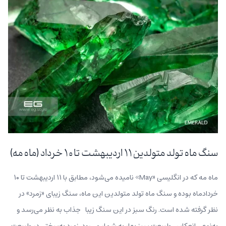
سنگ ماه تولد متولدین ۱۱ اردیبهشت تا ۱۰ خرداد (ماه مه)
ماه مه که در انگلیسی «May» نامیده می‌شود، مطابق با ۱۱ اردیبهشت تا ۱۰
خردادماه بوده و سنگ ماه تولد متولدین این ماه، سنگ زیبای «زمرد» در
نظر گرفته شده است. رنگ سبز در این سنگ زیبا جذاب به نظر می‌رسد و
به‌نوعی انعکاس طبیعت سبز بهار به شمار می‌رود. زمرد به‌سختی در طبیعت