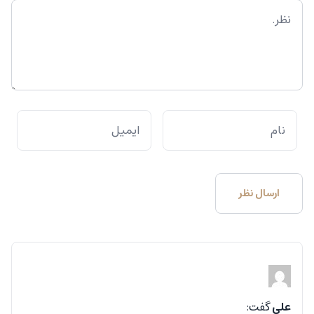
علی
گفت: