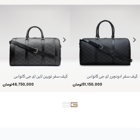
کیف سفر ادونچرر ای جی کانواس
کیف سفر تویین لاین ای جی کانواس
51,150,000
تومان
46,750,000
تومان